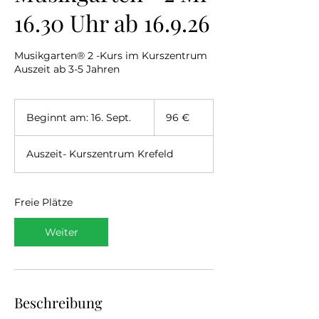
16.30 Uhr ab 16.9.26
Musikgarten® 2 -Kurs im Kurszentrum
Auszeit ab 3-5 Jahren
96
Euro
Beginnt am: 16. Sept.
B
96 €
e
g
Auszeit- Kurszentrum Krefeld
i
n
n
t
Freie Plätze
a
m
Weiter
:
1
6
.
S
Beschreibung
e