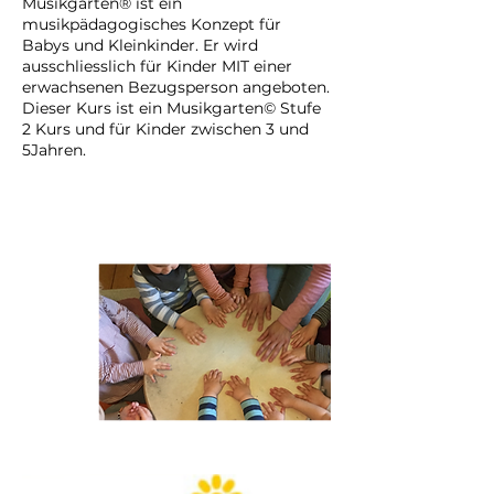
Musikgarten® ist ein
:
musikpädagogisches Konzept für
1
Babys und Kleinkinder. Er wird
.
ausschliesslich für Kinder MIT einer
J
erwachsenen Bezugsperson angeboten.
u
Dieser Kurs ist ein Musikgarten© Stufe
l
2 Kurs und für Kinder zwischen 3 und
i
5Jahren.