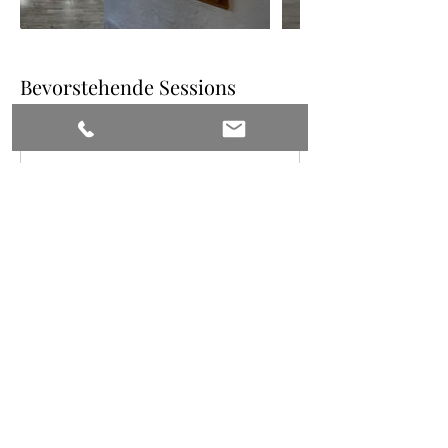
Bevorstehende Sessions
Kontaktangaben
Gut Krusshof, Oberbenrader Straße,
Krefeld, Germany
0176-21613952
britta-radzei@spielendleben.com