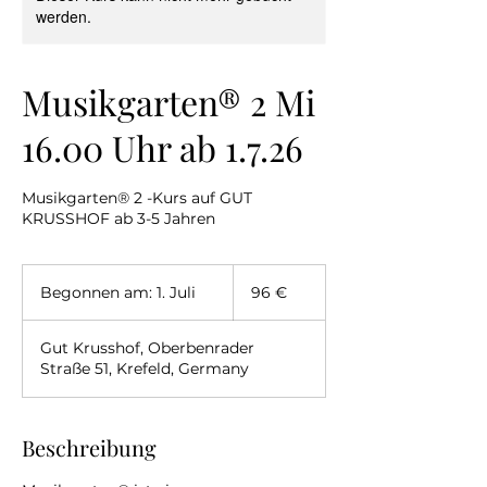
werden.
Musikgarten® 2 Mi
16.00 Uhr ab 1.7.26
Musikgarten® 2 -Kurs auf GUT
KRUSSHOF ab 3-5 Jahren
96
Euro
Begonnen am: 1. Juli
B
96 €
e
g
Gut Krusshof, Oberbenrader
o
Straße 51, Krefeld, Germany
n
n
e
n
Beschreibung
a
m