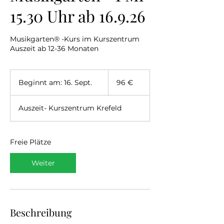
15.30 Uhr ab 16.9.26
Musikgarten® -Kurs im Kurszentrum
Auszeit ab 12-36 Monaten
96
Euro
Beginnt am: 16. Sept.
B
96 €
e
g
Auszeit- Kurszentrum Krefeld
i
n
n
t
Freie Plätze
a
m
Weiter
:
1
6
.
S
Beschreibung
e